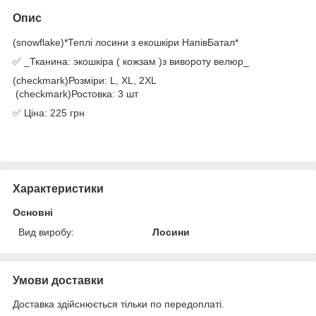
Опис
(snowflake)*Теплі лосини з екошкіри НапівБатал*
✅ _Тканина: экошкіра ( кожзам )з вивороту велюр_
(checkmark)Розміри: L, XL, 2XL
(checkmark)Ростовка: 3 шт
✅ Ціна: 225 грн
Характеристики
Основні
Вид виробу:
Лосини
Умови доставки
Доставка здійснюється тільки по передоплаті.