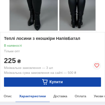
Теплі лосини з екошкіри НапівБатал
В наявності
Тільки опт
225
₴
Мінімальне замовлення — 3 шт.
Мінімальна сума замовлення на сайті — 500 ₴
Купити
Опис
Характеристики
Доставка
Оплата
Умови 