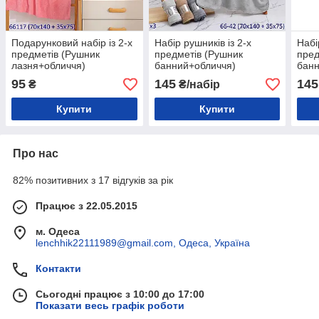
Подарунковий набір із 2-х
Набір рушників із 2-х
Набі
предметів (Рушник
предметів (Рушник
пред
лазня+обличчя)
банний+обличчя)
банн
95
145
145
₴
₴/набір
Купити
Купити
Про нас
82% позитивних з 17 відгуків за рік
Працює з 22.05.2015
м. Одеса
lenchhik22111989@gmail.com, Одеса, Україна
Контакти
Сьогодні працює з 10:00 до 17:00
Показати весь графік роботи