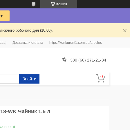
Кошик
лижчого робочого дня (10.08).
раці
Доставка и оплата
https://konkurent1.com.ua/articles
+380 (66) 271-21-34
Знайти
318-WK Чайник 1,5 л
наявності