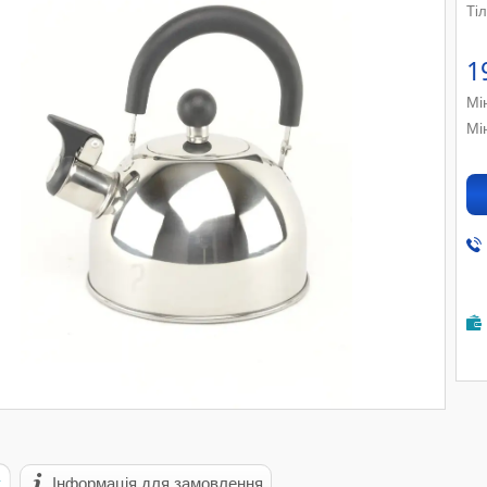
Ті
1
Мі
Мі
с
Інформація для замовлення