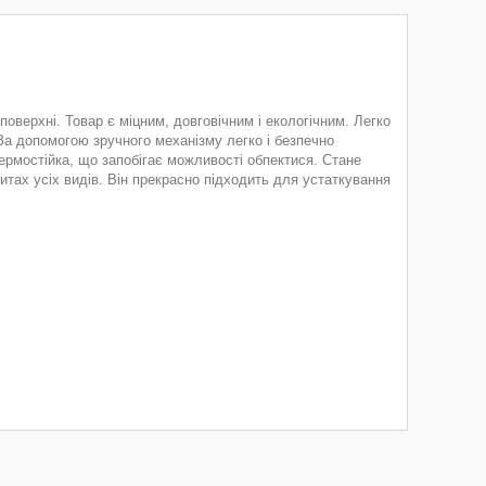
оверхні. Товар є міцним, довговічним і екологічним. Легко
За допомогою зручного механізму легко і безпечно
ермостійка, що запобігає можливості обпектися. Стане
итах усіх видів. Він прекрасно підходить для устаткування