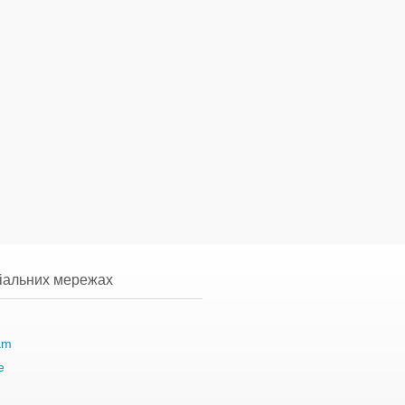
ціальних мережах
am
e