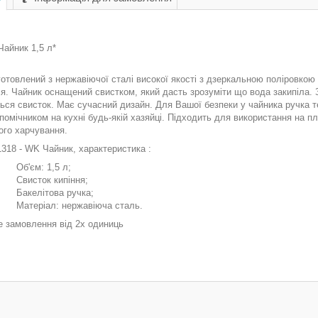
Чайник 1,5 л*
отовлений з нержавіючої сталі високої якості з дзеркальною поліровкою п
я. Чайник оснащений свистком, який дасть зрозуміти що вода закипіла. 
ься свисток. Має сучасний дизайн. Для Вашої безпеки у чайника ручка т
помічником на кухні будь-якій хазяйці. Підходить для використання на пл
ого харчування.
WK Чайник, характеристика :
: 1,5 л;
ок кипіння;
ітова ручка;
ал: нержавіюча сталь.
е замовлення від 2х одиниць