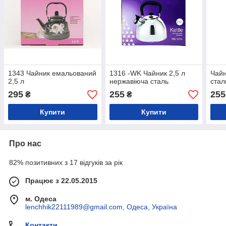
1343 Чайник емальований
1316 -WK Чайник 2,5 л
Чайн
2,5 л
нержавіюча сталь
стал
295
255
255
₴
₴
Купити
Купити
Про нас
82% позитивних з 17 відгуків за рік
Працює з 22.05.2015
м. Одеса
lenchhik22111989@gmail.com, Одеса, Україна
Контакти