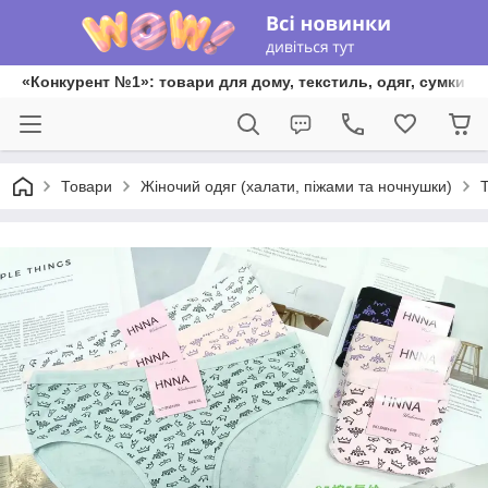
«Конкурент №1»: товари для дому, текстиль, одяг, сумки та
Товари
Жіночий одяг (халати, піжами та ночнушки)
Т