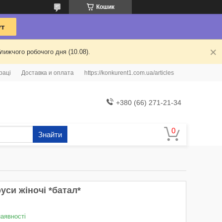
Кошик
лижчого робочого дня (10.08).
раці
Доставка и оплата
https://konkurent1.com.ua/articles
+380 (66) 271-21-34
Знайти
уси жіночі *батал*
наявності