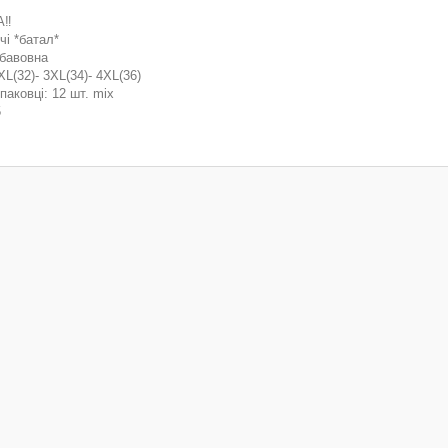
‼️
чі *батал*
 бавовна
XL(32)- 3XL(34)- 4XL(36)
упаковці: 12 шт. mix
5