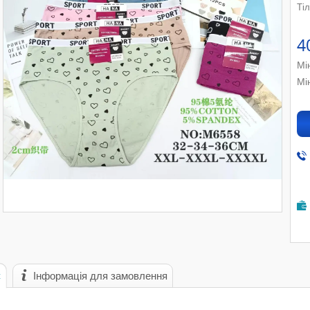
Ті
4
Мі
Мі
с
Інформація для замовлення