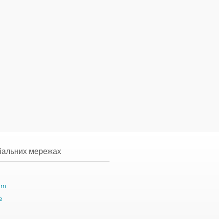
ціальних мережах
am
e