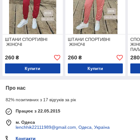
ШТАНИ СПОРТИВНІ
ШТАНИ СПОРТИВНІ
СПО
ЖІНОЧІ
ЖІНОЧІ
ЖІН
ПАЛ
260
260
280
₴
₴
Купити
Купити
Про нас
82% позитивних з 17 відгуків за рік
Працює з 22.05.2015
м. Одеса
lenchhik22111989@gmail.com, Одеса, Україна
Контакти