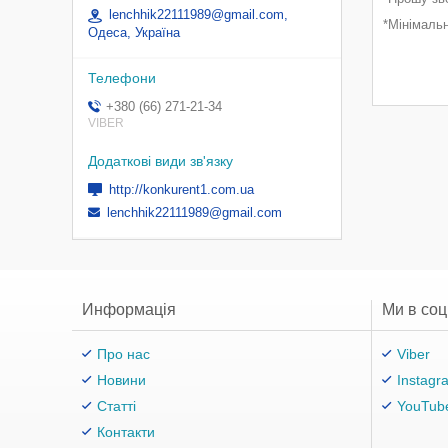
lenchhik22111989@gmail.com,
*Мінімальн
Одеса, Україна
+380 (66) 271-21-34
VIBER
http://konkurent1.com.ua
lenchhik22111989@gmail.com
Информація
Ми в со
Про нас
Viber
Новини
Instagr
Статті
YouTub
Контакти