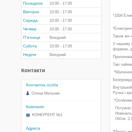
Понеділок
10:00
17:00
Вівторок
10:00
17:00
*1504 Еле
Середа
10:00
17:00
*Електричн
Четвер
10:00
17:00
Також він 
Пʼятниця
Вихідний
У нашому 
Субота
10:00
17:00
формою, ди
Неділя
Вихідний
Пропонова
Такі чайни
Контакти
*Малюнок н
Безпровідн
Внутрішній
Ручка і кр
Олена Мельник
*Особливос
Потужніст
Номінальн
КОНКУРЕНТ №1
Об'єм :2,
*Прошу зве