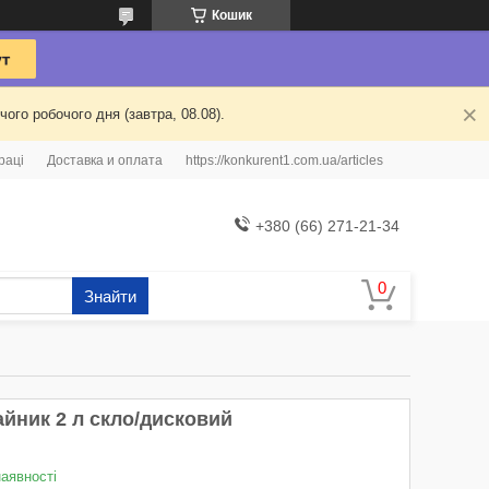
Кошик
ого робочого дня (завтра, 08.08).
раці
Доставка и оплата
https://konkurent1.com.ua/articles
+380 (66) 271-21-34
Знайти
айник 2 л скло/дисковий
наявності