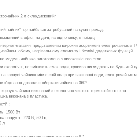
ктрочайник 2 л скло/дисковий*
ий чайник*- це найбільш затребуваний на кухні прилад.
незамінний в офісі, на дачі, на відпочинку, в поїздці.
інтернет-магазині представлений широкий асортимент електрочайників Т
зайном. об'єму, нагрівальному елементу і безлічі додаткових функцій.
на модель чайника виготовлена з високоякісного скла.
ки екологічні, не змінюють смак води, красиво виглядають на будь-якій кух
а корпусі чайника міняє свій колір при закипанні води, електрочайник м
е з'єднання дозволяє обертати чайник на 360*.
 корпус чайника виконаний з екологічно чистого термостійкого скла.
ишка виконана з пластика.
ті* :
ь: 1500 Вт
а напруга : 220 В, 50 Гц
0 л
рнути увагу в одному ящику три кольори !!!*