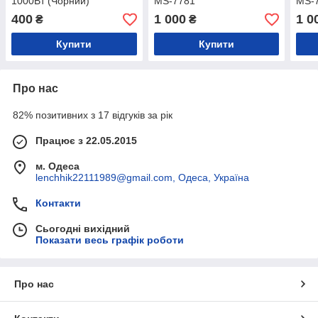
1000Вт (Чорний)
MS-7781
MS-7
400
1 000
1 0
₴
₴
Купити
Купити
Про нас
82% позитивних з 17 відгуків за рік
Працює з 22.05.2015
м. Одеса
lenchhik22111989@gmail.com, Одеса, Україна
Контакти
Сьогодні вихідний
Показати весь графік роботи
Про нас