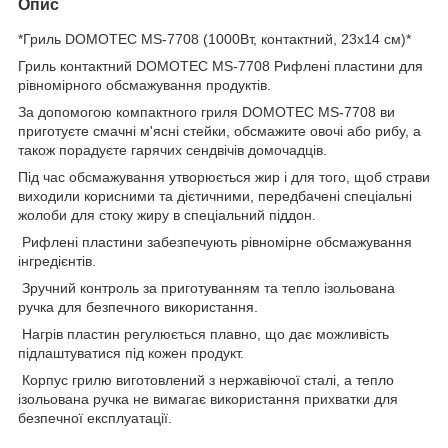
Опис
*Гриль DOMOTEC MS-7708 (1000Вт, контактний, 23х14 см)*
Гриль контактний DOMOTEC MS-7708 Рифлені пластини для
рівномірного обсмажування продуктів.
За допомогою компактного гриля DOMOTEC MS-7708 ви
приготуєте смачні м'ясні стейки, обсмажите овочі або рибу, а
також порадуєте гарячих сендвічів домочадців.
Під час обсмажування утворюється жир і для того, щоб страви
виходили корисними та дієтичними, передбачені спеціальні
жолоби для стоку жиру в спеціальний піддон.
Рифлені пластини забезпечують рівномірне обсмажування
інгредієнтів.
Зручний контроль за приготуванням та тепло ізольована
ручка для безпечного використання.
Нагрів пластин регулюється плавно, що дає можливість
підлаштуватися під кожен продукт.
Корпус грилю виготовлений з нержавіючої сталі, а тепло
ізольована ручка не вимагає використання прихватки для
безпечної експлуатації.