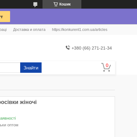
Кошик
раці
Доставка и оплата
https://konkurent1.com.ua/articles
+380 (66) 271-21-34
Знайти
осівки жіночі
наявності
льки оптом