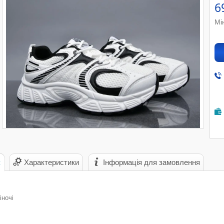
6
Мі
с
Характеристики
Інформація для замовлення
іночі