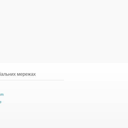
ціальних мережах
am
e