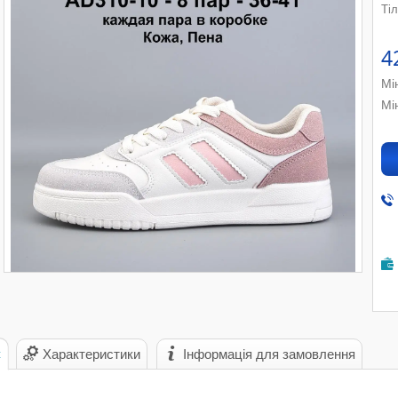
Ті
4
Мі
Мі
с
Характеристики
Інформація для замовлення