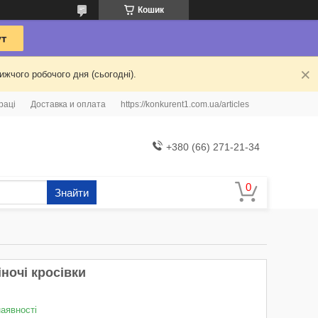
Кошик
жчого робочого дня (сьогодні).
раці
Доставка и оплата
https://konkurent1.com.ua/articles
+380 (66) 271-21-34
Знайти
ночі кросівки
наявності