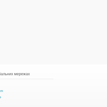
ціальних мережах
am
e