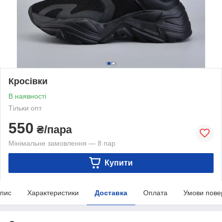
Кросівки
В наявності
Тільки опт
550
₴/пара
Мінімальне замовлення — 8 пар
Купити
пис
Характеристики
Доставка
Оплата
Умови пове