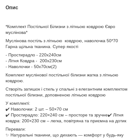
Опис
*Комплект Постільної Білизни з літньою ковдрою Євро
муслінова*
Муслінова постіль з літньою ковдрою, наволочка 50*70
Гарна щільна тканина. Супер якості
- Простирадло - 220х240см
- Літня Ковдра - 200х230см
- Наволочки - 50х70см(2)
Комплект муслінової постільної білизни жатка з літньою
ковдрою.
Створіть затишок і стиль у спальні з елегантним комплектом
постільної білизни, доповненою літньою ковдрою
У комплекті:
✔️ Наволочки: 2 шт. – 50×70 см
✔️ Простирадло: 220×240 см – просторе та зручне✔️ Літня
ковдра: 200×230 см – легка, повітряна та приємна на дотик
Переваги:
✨ Натуральні тканини, що дихають — комфорт у будь-яку