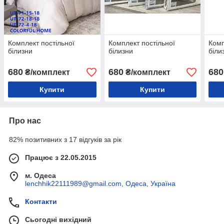
Комплект постільної
Комплект постільної
Комп
білизни
білизни
біли
680
680
680
₴/комплект
₴/комплект
Купити
Купити
Про нас
82% позитивних з 17 відгуків за рік
Працює з 22.05.2015
м. Одеса
lenchhik22111989@gmail.com, Одеса, Україна
Контакти
Сьогодні вихідний